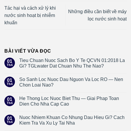
Tác hại và cách xử lý khi
Những điều cần biết về máy
nước sinh hoạt bị nhiễm
lọc nước sinh hoạt
khuẩn
BÀI VIẾT VỪA ĐỌC
Tieu Chuan Nuoc Sach Bo Y Te QCVN 01:2018 La
01
Th4
Gi? TGLwater Dat Chuan Nhu The Nao?
So Sanh Loc Nuoc Dau Nguon Va Loc RO — Nen
01
Th4
Chon Loai Nao?
He Thong Loc Nuoc Biet Thu — Giai Phap Toan
01
Th4
Dien Cho Nha Cap Cao
Nuoc Nhiem Khuan Co Nhung Dau Hieu Gi? Cach
01
Th4
Kiem Tra Va Xu Ly Tai Nha