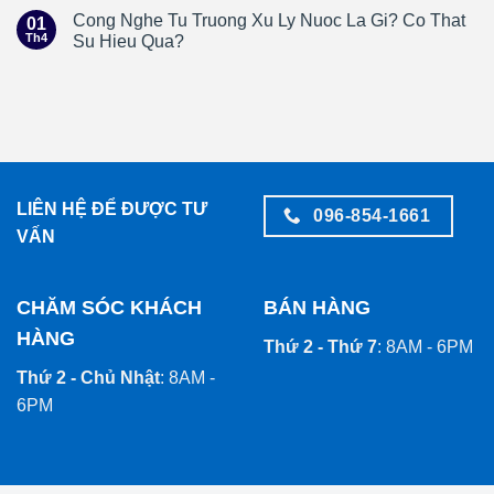
Cong Nghe Tu Truong Xu Ly Nuoc La Gi? Co That
01
Th4
Su Hieu Qua?
LIÊN HỆ ĐỂ ĐƯỢC TƯ
096-854-1661
VẤN
CHĂM SÓC KHÁCH
BÁN HÀNG
HÀNG
Thứ 2 - Thứ 7
: 8AM - 6PM
Thứ 2 - Chủ Nhật
: 8AM -
6PM