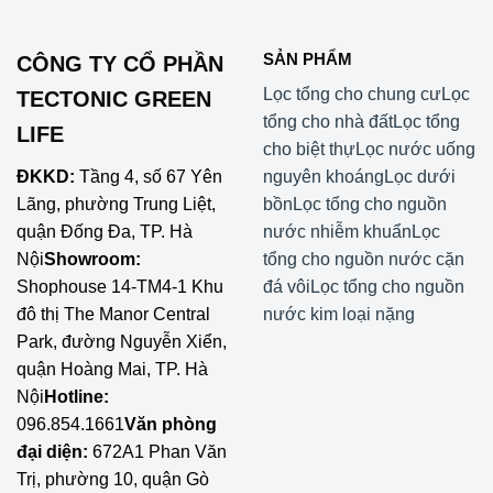
SẢN PHẨM
CÔNG TY CỔ PHẦN
Lọc tổng cho chung cư
Lọc
TECTONIC GREEN
tổng cho nhà đất
Lọc tổng
LIFE
cho biệt thự
Lọc nước uống
ĐKKD:
Tầng 4, số 67 Yên
nguyên khoáng
Lọc dưới
Lãng, phường Trung Liệt,
bồn
Lọc tổng cho nguồn
quận Đống Đa, TP. Hà
nước nhiễm khuẩn
Lọc
Nội
Showroom:
tổng cho nguồn nước cặn
Shophouse 14-TM4-1 Khu
đá vôi
Lọc tổng cho nguồn
đô thị The Manor Central
nước kim loại nặng
Park, đường Nguyễn Xiển,
quận Hoàng Mai, TP. Hà
Nội
Hotline:
096.854.1661
Văn phòng
đại diện:
672A1 Phan Văn
Trị, phường 10, quận Gò