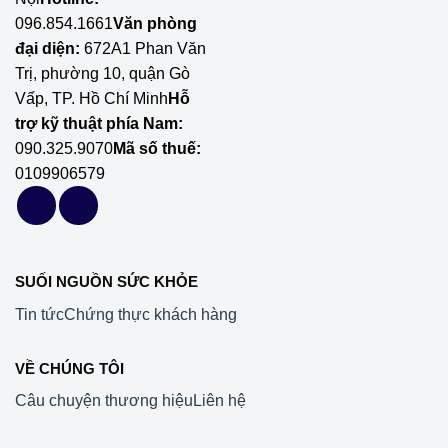
096.854.1661
Văn phòng
đại diện:
672A1 Phan Văn
Trị, phường 10, quận Gò
Vấp, TP. Hồ Chí Minh
Hỗ
trợ kỹ thuật phía Nam:
090.325.9070
Mã số thuế:
0109906579
SUỐI NGUỒN SỨC KHỎE
Tin tức
Chứng thực khách hàng
VỀ CHÚNG TÔI
Câu chuyện thương hiệu
Liên hệ