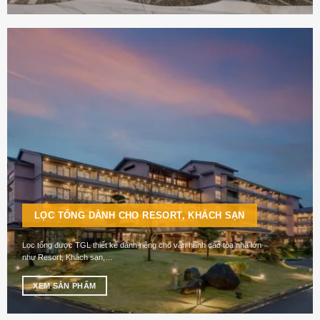
LỌC TỔNG DÀNH CHO RESORT, KHÁCH SẠN
Lọc tổng được TGL thiết kế dành riêng cho vận hành các tòa nhà lớn
như Resort, Khách sạn,…
XEM SẢN PHẨM