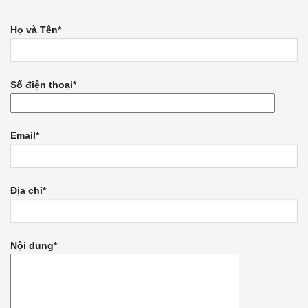
Họ và Tên*
Số điện thoại*
Email*
Địa chỉ*
Nội dung*