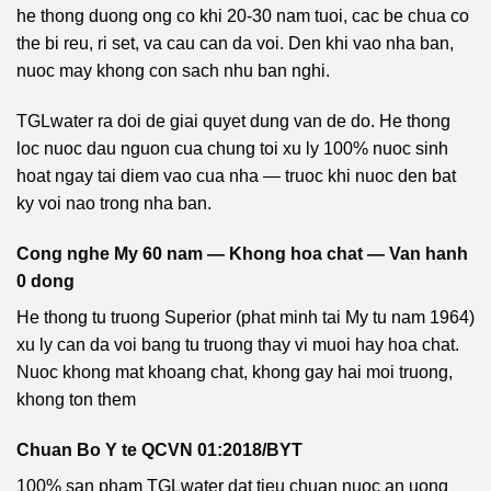
he thong duong ong co khi 20-30 nam tuoi, cac be chua co
the bi reu, ri set, va cau can da voi. Den khi vao nha ban,
nuoc may khong con sach nhu ban nghi.
TGLwater ra doi de giai quyet dung van de do. He thong
loc nuoc dau nguon cua chung toi xu ly 100% nuoc sinh
hoat ngay tai diem vao cua nha — truoc khi nuoc den bat
ky voi nao trong nha ban.
Cong nghe My 60 nam — Khong hoa chat — Van hanh
0 dong
He thong tu truong Superior (phat minh tai My tu nam 1964)
xu ly can da voi bang tu truong thay vi muoi hay hoa chat.
Nuoc khong mat khoang chat, khong gay hai moi truong,
khong ton them
Chuan Bo Y te QCVN 01:2018/BYT
100% san pham TGLwater dat tieu chuan nuoc an uong