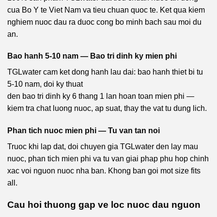
cua Bo Y te Viet Nam va tieu chuan quoc te. Ket qua kiem
nghiem nuoc dau ra duoc cong bo minh bach sau moi du
an.
Bao hanh 5-10 nam — Bao tri dinh ky mien phi
TGLwater cam ket dong hanh lau dai: bao hanh thiet bi tu
5-10 nam, doi ky thuat
den bao tri dinh ky 6 thang 1 lan hoan toan mien phi —
kiem tra chat luong nuoc, ap suat, thay the vat tu dung lich.
Phan tich nuoc mien phi — Tu van tan noi
Truoc khi lap dat, doi chuyen gia TGLwater den lay mau
nuoc, phan tich mien phi va tu van giai phap phu hop chinh
xac voi nguon nuoc nha ban. Khong ban goi mot size fits
all.
Cau hoi thuong gap ve loc nuoc dau nguon