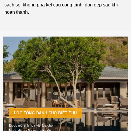
sach se, khong pha ket cau cong trinh, don dep sau khi
hoan thanh.
LỌC TỔNG DÀNH CHO BIỆT THỰ
Được giới tinh hoa Việt lựa chọn
Nước đầu ra 5 sao chuẩn Mỹ