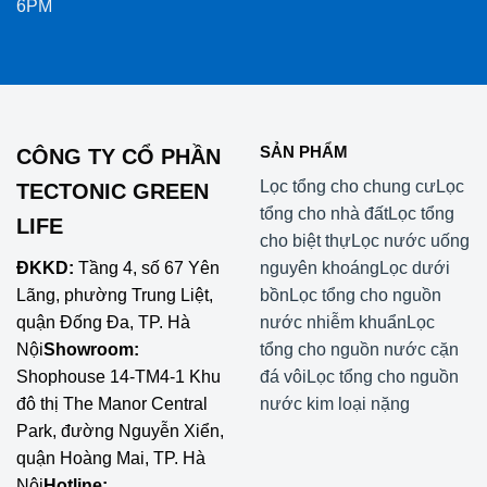
6PM
SẢN PHẨM
CÔNG TY CỔ PHẦN
Lọc tổng cho chung cư
Lọc
TECTONIC GREEN
tổng cho nhà đất
Lọc tổng
LIFE
cho biệt thự
Lọc nước uống
ĐKKD:
Tầng 4, số 67 Yên
nguyên khoáng
Lọc dưới
Lãng, phường Trung Liệt,
bồn
Lọc tổng cho nguồn
quận Đống Đa, TP. Hà
nước nhiễm khuẩn
Lọc
Nội
Showroom:
tổng cho nguồn nước cặn
Shophouse 14-TM4-1 Khu
đá vôi
Lọc tổng cho nguồn
đô thị The Manor Central
nước kim loại nặng
Park, đường Nguyễn Xiển,
quận Hoàng Mai, TP. Hà
Nội
Hotline: