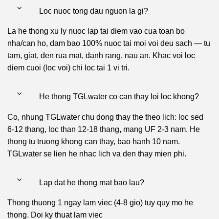
Loc nuoc tong dau nguon la gi?
La he thong xu ly nuoc lap tai diem vao cua toan bo
nha/can ho, dam bao 100% nuoc tai moi voi deu sach — tu
tam, giat, den rua mat, danh rang, nau an. Khac voi loc
diem cuoi (loc voi) chi loc tai 1 vi tri.
He thong TGLwater co can thay loi loc khong?
Co, nhung TGLwater chu dong thay the theo lich: loc sed
6-12 thang, loc than 12-18 thang, mang UF 2-3 nam. He
thong tu truong khong can thay, bao hanh 10 nam.
TGLwater se lien he nhac lich va den thay mien phi.
Lap dat he thong mat bao lau?
Thong thuong 1 ngay lam viec (4-8 gio) tuy quy mo he
thong. Doi ky thuat lam viec