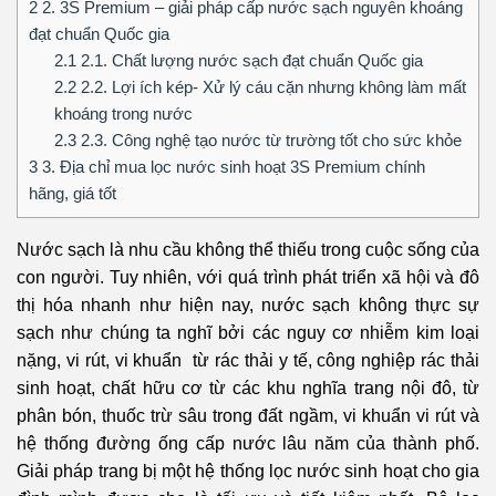
2
2. 3S Premium – giải pháp cấp nước sạch nguyên khoáng
đạt chuẩn Quốc gia
2.1
2.1. Chất lượng nước sạch đạt chuẩn Quốc gia
2.2
2.2. Lợi ích kép- Xử lý cáu cặn nhưng không làm mất
khoáng trong nước
2.3
2.3. Công nghệ tạo nước từ trường tốt cho sức khỏe
3
3. Địa chỉ mua lọc nước sinh hoạt 3S Premium chính
hãng, giá tốt
Nước sạch là nhu cầu không thể thiếu trong cuộc sống của
con người. Tuy nhiên, với quá trình phát triển xã hội và đô
thị hóa nhanh như hiện nay, nước sạch không thực sự
sạch như chúng ta nghĩ bởi các nguy cơ nhiễm kim loại
nặng, vi rút, vi khuẩn từ rác thải y tế, công nghiệp rác thải
sinh hoạt, chất hữu cơ từ các khu nghĩa trang nội đô, từ
phân bón, thuốc trừ sâu trong đất ngầm, vi khuẩn vi rút và
hệ thống đường ống cấp nước lâu năm của thành phố.
Giải pháp trang bị một hệ thống lọc nước sinh hoạt cho gia