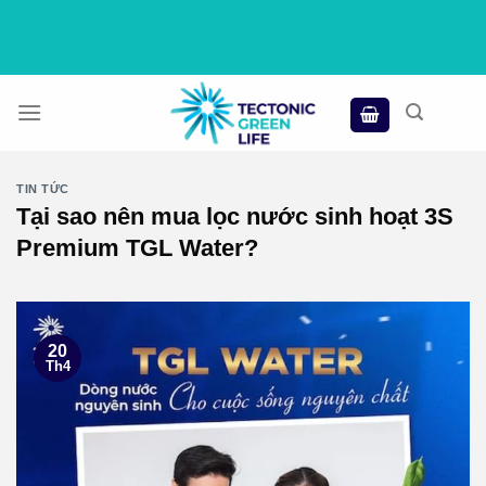
Skip
to
content
TIN TỨC
Tại sao nên mua lọc nước sinh hoạt 3S
Premium TGL Water?
20
Th4