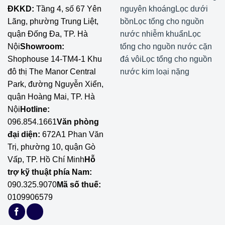
ĐKKD:
Tầng 4, số 67 Yên
nguyên khoáng
Lọc dưới
Lãng, phường Trung Liệt,
bồn
Lọc tổng cho nguồn
quận Đống Đa, TP. Hà
nước nhiễm khuẩn
Lọc
Nội
Showroom:
tổng cho nguồn nước cặn
Shophouse 14-TM4-1 Khu
đá vôi
Lọc tổng cho nguồn
đô thị The Manor Central
nước kim loại nặng
Park, đường Nguyễn Xiển,
quận Hoàng Mai, TP. Hà
Nội
Hotline:
096.854.1661
Văn phòng
đại diện:
672A1 Phan Văn
Trị, phường 10, quận Gò
Vấp, TP. Hồ Chí Minh
Hỗ
trợ kỹ thuật phía Nam:
090.325.9070
Mã số thuế:
0109906579