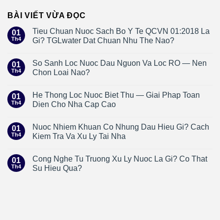
BÀI VIẾT VỪA ĐỌC
Tieu Chuan Nuoc Sach Bo Y Te QCVN 01:2018 La
01
Th4
Gi? TGLwater Dat Chuan Nhu The Nao?
So Sanh Loc Nuoc Dau Nguon Va Loc RO — Nen
01
Th4
Chon Loai Nao?
He Thong Loc Nuoc Biet Thu — Giai Phap Toan
01
Th4
Dien Cho Nha Cap Cao
Nuoc Nhiem Khuan Co Nhung Dau Hieu Gi? Cach
01
Th4
Kiem Tra Va Xu Ly Tai Nha
Cong Nghe Tu Truong Xu Ly Nuoc La Gi? Co That
01
Th4
Su Hieu Qua?