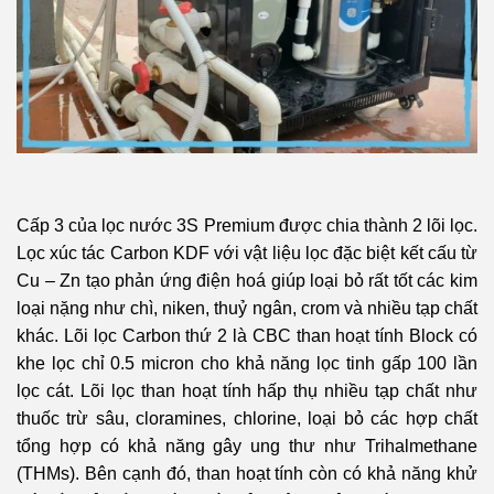
Cấp 3 của lọc nước 3S Premium được chia thành 2 lõi lọc.
Lọc xúc tác Carbon KDF với vật liệu lọc đặc biệt kết cấu từ
Cu – Zn tạo phản ứng điện hoá giúp loại bỏ rất tốt các kim
loại nặng như chì, niken, thuỷ ngân, crom và nhiều tạp chất
khác. Lõi lọc Carbon thứ 2 là CBC than hoạt tính Block có
khe lọc chỉ 0.5 micron cho khả năng lọc tinh gấp 100 lần
lọc cát. Lõi lọc than hoạt tính hấp thụ nhiều tạp chất như
thuốc trừ sâu, cloramines, chlorine, loại bỏ các hợp chất
tổng hợp có khả năng gây ung thư như Trihalmethane
(THMs). Bên cạnh đó, than hoạt tính còn có khả năng khử