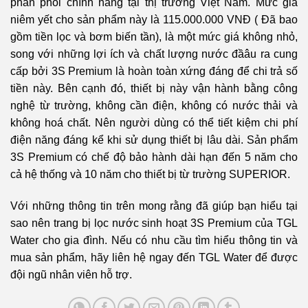
phân phối chính hãng tại thị trường Việt Nam. Mức giá
niêm yết cho sản phẩm này là 115.000.000 VNĐ ( Đã bao
gồm tiền lọc và bơm biến tần), là một mức giá không nhỏ,
song với những lợi ích và chất lượng nước đầâu ra cung
cấp bởi 3S Premium là hoàn toàn xứng đáng để chi trả số
tiền này. Bên cạnh đó, thiết bị này vận hành bằng công
nghệ từ trường, không cần điện, không có nước thải và
không hoá chất. Nên người dùng có thể tiết kiệm chi phí
điện năng đáng kể khi sử dụng thiết bị lâu dài. Sản phẩm
3S Premium có chế độ bảo hành dài hạn đến 5 năm cho
cả hệ thống và 10 năm cho thiết bị từ trường SUPERIOR.
Với những thông tin trên mong rằng đã giúp bạn hiểu tại
sao nên trang bị lọc nước sinh hoạt 3S Premium của TGL
Water cho gia đình. Nếu có nhu cầu tìm hiểu thông tin và
mua sản phẩm, hãy liên hệ ngay đến TGL Water để được
đội ngũ nhân viên hỗ trợ.