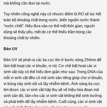
mà không cần đun lại nước.
Tuy nhiên công nghệ này có nhược điểm là RO sẽ lọc hết
toàn bộ khoáng chất trong nước, biến nguồn nước thành
“nước chết”. Nếu đưa vào cơ thể một thời gian, người
dùng sẽ thấy yếu, mệt do cơ thể thiếu trầm trọng các
khoáng chất tự nhiên.
Đèn UV
Đèn UV sẽ phát ra các tia cực tím ở bước sóng 254nm để
làm bất hoạt các vi khuẩn, vi rút. Cơ chế bất hoạt các vi
sinh vật này có thể hiểu đơn giản như sau: Trong DNA của
mỗi vi sinh vật đều có mã sinh sản riêng giúp cho vi khuẩn,
vi trùng này sinh sôi và lây nhiễm bệnh. Ánh sáng tia cực
tím được các vi sinh vật hấp thụ sẽ vô hiệu hóa đoạn mã
sinh sản đó, làm cho các vi sinh vật không thể sinh trưởng
và phát triển để lây nhiễm bệnh. Cuối cùng, các vi sinh vật