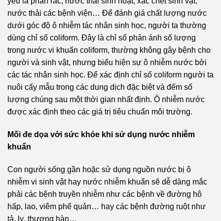
yếu là phân rác, nước thải sinh hoạt, xác chết sinh vật,
nước thải các bệnh viện… Ðể đánh giá chất lượng nước
dưới góc độ ô nhiễm tác nhân sinh học, người ta thường
dùng chỉ số coliform. Ðây là chỉ số phản ánh số lượng
trong nước vi khuẩn coliform, thường không gây bệnh cho
người và sinh vật, nhưng biểu hiện sự ô nhiễm nước bởi
các tác nhân sinh học. Ðể xác định chỉ số coliform người ta
nuôi cấy mẫu trong các dung dịch đặc biệt và đếm số
lượng chúng sau một thời gian nhất định. Ô nhiễm nước
được xác định theo các giá trị tiêu chuẩn môi trường.
Mối đe dọa với sức khỏe khi sử dụng nước nhiễm
khuẩn
Con người sống gần hoặc sử dụng nguồn nước bị ô
nhiễm vi sinh vật hay nước nhiễm khuẩn sẽ dễ dàng mắc
phải các bệnh truyền nhiễm như các bệnh về đường hô
hấp, lao, viêm phế quản… hay các bệnh đường ruột như
tả, lỵ, thương hàn…