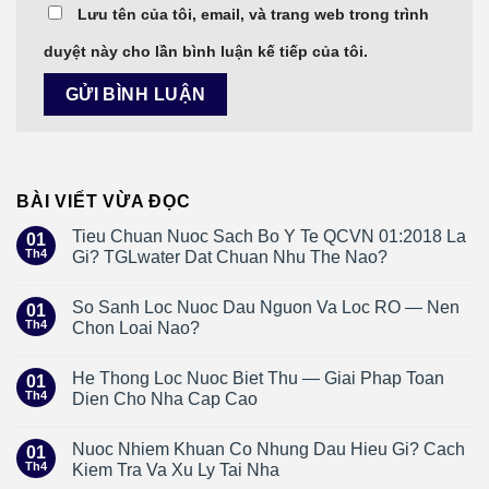
Lưu tên của tôi, email, và trang web trong trình
duyệt này cho lần bình luận kế tiếp của tôi.
BÀI VIẾT VỪA ĐỌC
Tieu Chuan Nuoc Sach Bo Y Te QCVN 01:2018 La
01
Th4
Gi? TGLwater Dat Chuan Nhu The Nao?
So Sanh Loc Nuoc Dau Nguon Va Loc RO — Nen
01
Th4
Chon Loai Nao?
He Thong Loc Nuoc Biet Thu — Giai Phap Toan
01
Th4
Dien Cho Nha Cap Cao
Nuoc Nhiem Khuan Co Nhung Dau Hieu Gi? Cach
01
Th4
Kiem Tra Va Xu Ly Tai Nha