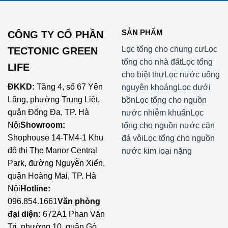
SẢN PHẨM
CÔNG TY CỔ PHẦN
Lọc tổng cho chung cư
Lọc
TECTONIC GREEN
tổng cho nhà đất
Lọc tổng
LIFE
cho biệt thự
Lọc nước uống
ĐKKD:
Tầng 4, số 67 Yên
nguyên khoáng
Lọc dưới
Lãng, phường Trung Liệt,
bồn
Lọc tổng cho nguồn
quận Đống Đa, TP. Hà
nước nhiễm khuẩn
Lọc
Nội
Showroom:
tổng cho nguồn nước cặn
Shophouse 14-TM4-1 Khu
đá vôi
Lọc tổng cho nguồn
đô thị The Manor Central
nước kim loại nặng
Park, đường Nguyễn Xiển,
quận Hoàng Mai, TP. Hà
Nội
Hotline:
096.854.1661
Văn phòng
đại diện:
672A1 Phan Văn
Trị, phường 10, quận Gò