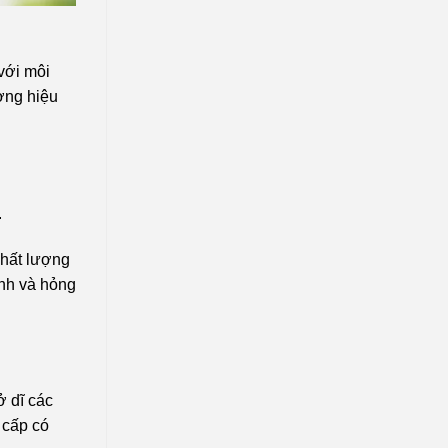
với môi
ơng hiệu
.
chất lượng
ành và hỏng
ở dĩ các
 cấp có