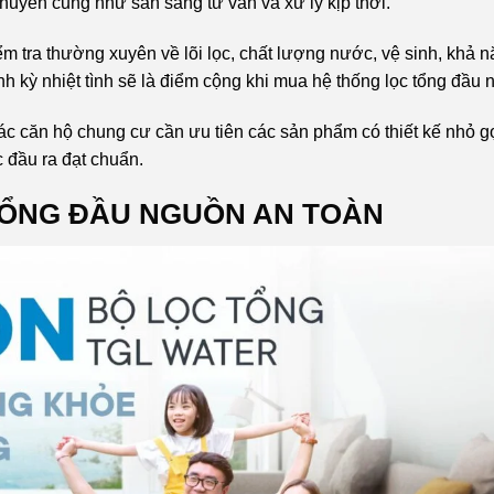
chuyển cũng như sẵn sàng tư vấn và xử lý kịp thời.
ểm tra thường xuyên về lõi lọc, chất lượng nước, vệ sinh, khả 
ịnh kỳ nhiệt tình sẽ là điểm cộng khi mua hệ thống lọc tổng đầu 
các căn hộ chung cư cần ưu tiên các sản phẩm có thiết kế nhỏ g
đầu ra đạt chuẩn.
TỔNG ĐẦU NGUỒN AN TOÀN