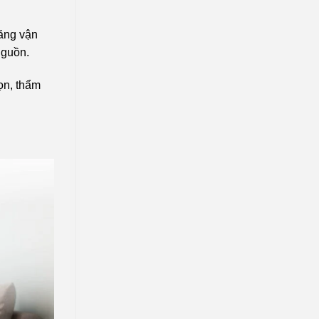
năng vận
nguồn.
ọn, thẩm