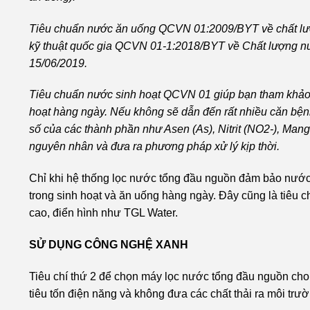
Tiêu chuẩn nước ăn uống QCVN 01:2009/BYT về chất lượ
kỹ thuật quốc gia QCVN 01-1:2018/BYT về Chất lượng nư
15/06/2019.
Tiêu chuẩn nước sinh hoạt QCVN 01 giúp bạn tham khảo c
hoạt hàng ngày. Nếu không sẽ dẫn đến rất nhiều căn bện
số của các thành phần như Asen (As), Nitrit (NO2-), Man
nguyên nhân và đưa ra phương pháp xử lý kịp thời.
Chỉ khi hệ thống lọc nước tổng đầu nguồn đảm bảo nước
trong sinh hoạt và ăn uống hàng ngày. Đây cũng là tiêu
cao, điển hình như TGL Water.
SỬ DỤNG CÔNG NGHỆ XANH
Tiêu chí thứ 2 để chọn máy lọc nước tổng đầu nguồn cho
tiêu tốn điện năng và không đưa các chất thải ra môi trư