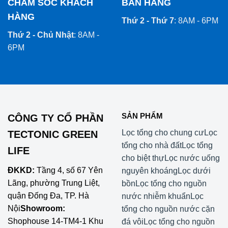
CHĂM SÓC KHÁCH
BÁN HÀNG
HÀNG
Thứ 2 - Thứ 7
: 8AM - 6PM
Thứ 2 - Chủ Nhật
: 8AM -
6PM
SẢN PHẨM
CÔNG TY CỔ PHẦN
Lọc tổng cho chung cư
Lọc
TECTONIC GREEN
tổng cho nhà đất
Lọc tổng
LIFE
cho biệt thự
Lọc nước uống
ĐKKD:
Tầng 4, số 67 Yên
nguyên khoáng
Lọc dưới
Lãng, phường Trung Liệt,
bồn
Lọc tổng cho nguồn
quận Đống Đa, TP. Hà
nước nhiễm khuẩn
Lọc
Nội
Showroom:
tổng cho nguồn nước cặn
Shophouse 14-TM4-1 Khu
đá vôi
Lọc tổng cho nguồn