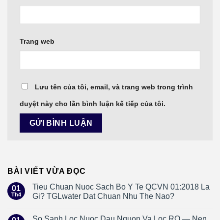
Trang web
Lưu tên của tôi, email, và trang web trong trình
duyệt này cho lần bình luận kế tiếp của tôi.
BÀI VIẾT VỪA ĐỌC
Tieu Chuan Nuoc Sach Bo Y Te QCVN 01:2018 La
01
Th4
Gi? TGLwater Dat Chuan Nhu The Nao?
So Sanh Loc Nuoc Dau Nguon Va Loc RO — Nen