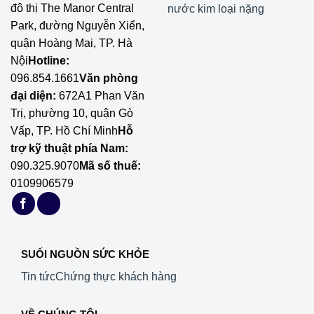
đô thị The Manor Central
nước kim loại nặng
Park, đường Nguyễn Xiển,
quận Hoàng Mai, TP. Hà
Nội
Hotline:
096.854.1661
Văn phòng
đại diện:
672A1 Phan Văn
Trị, phường 10, quận Gò
Vấp, TP. Hồ Chí Minh
Hỗ
trợ kỹ thuật phía Nam:
090.325.9070
Mã số thuế:
0109906579
SUỐI NGUỒN SỨC KHỎE
Tin tức
Chứng thực khách hàng