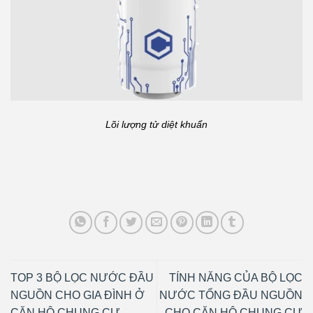
Lõi lượng tử diệt khuẩn
TOP 3 BỘ LỌC NƯỚC ĐẦU
TÍNH NĂNG CỦA BỘ LỌC
NGUỒN CHO GIA ĐÌNH Ở
NƯỚC TỔNG ĐẦU NGUỒN
CĂN HỘ CHUNG CƯ
CHO CĂN HỘ CHUNG CƯ