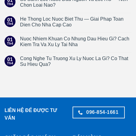
01
Th4
Chon Loai Nao?
He Thong Loc Nuoc Biet Thu — Giai Phap Toan
01
Th4
Dien Cho Nha Cap Cao
Nuoc Nhiem Khuan Co Nhung Dau Hieu Gi? Cach
01
Th4
Kiem Tra Va Xu Ly Tai Nha
Cong Nghe Tu Truong Xu Ly Nuoc La Gi? Co That
01
Th4
Su Hieu Qua?
LIÊN HỆ ĐỂ ĐƯỢC TƯ
096-854-1661
VẤN