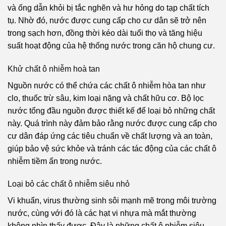
và ống dẫn khỏi bị tắc nghẽn và hư hỏng do tạp chất tích
tụ. Nhờ đó, nước được cung cấp cho cư dân sẽ trở nên
trong sạch hơn, đồng thời kéo dài tuổi thọ và tăng hiệu
suất hoạt động của hệ thống nước trong căn hộ chung cư.
Khử chất ô nhiễm hoà tan
Nguồn nước có thể chứa các chất ô nhiễm hòa tan như
clo, thuốc trừ sâu, kim loại nặng và chất hữu cơ. Bộ lọc
nước tổng đầu nguồn được thiết kế để loại bỏ những chất
này. Quá trình này đảm bảo rằng nước được cung cấp cho
cư dân đáp ứng các tiêu chuẩn về chất lượng và an toàn,
giúp bảo vệ sức khỏe và tránh các tác động của các chất ô
nhiễm tiềm ẩn trong nước.
Loại bỏ các chất ô nhiễm siêu nhỏ
Vi khuẩn, virus thường sinh sôi mạnh mẽ trong môi trường
nước, cùng với đó là các hạt vi nhựa mà mắt thường
không nhìn thấy được. Đây là những chất ô nhiễm siêu