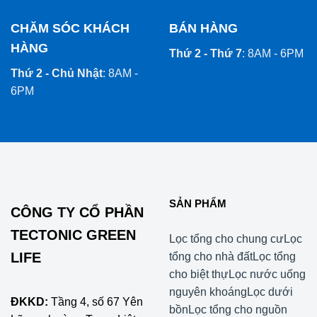
CHĂM SÓC KHÁCH
BÁN HÀNG
HÀNG
Thứ 2 - Thứ 7
: 8AM - 6PM
Thứ 2 - Chủ Nhật
: 8AM -
6PM
SẢN PHẨM
CÔNG TY CỔ PHẦN
TECTONIC GREEN
Lọc tổng cho chung cư
Lọc
LIFE
tổng cho nhà đất
Lọc tổng
cho biệt thự
Lọc nước uống
nguyên khoáng
Lọc dưới
ĐKKD:
Tầng 4, số 67 Yên
bồn
Lọc tổng cho nguồn