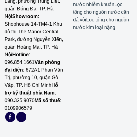
Lãng, phường Trung Liệt,
nước nhiễm khuẩn
Lọc
quận Đống Đa, TP. Hà
tổng cho nguồn nước cặn
Nội
Showroom:
đá vôi
Lọc tổng cho nguồn
Shophouse 14-TM4-1 Khu
nước kim loại nặng
đô thị The Manor Central
Park, đường Nguyễn Xiển,
quận Hoàng Mai, TP. Hà
Nội
Hotline:
096.854.1661
Văn phòng
đại diện:
672A1 Phan Văn
Trị, phường 10, quận Gò
Vấp, TP. Hồ Chí Minh
Hỗ
trợ kỹ thuật phía Nam:
090.325.9070
Mã số thuế:
0109906579