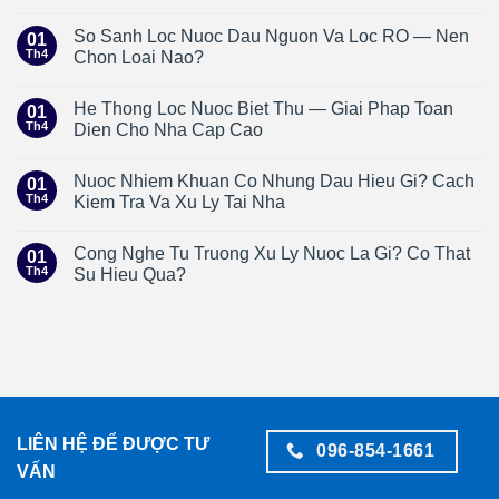
So Sanh Loc Nuoc Dau Nguon Va Loc RO — Nen
01
Th4
Chon Loai Nao?
He Thong Loc Nuoc Biet Thu — Giai Phap Toan
01
Th4
Dien Cho Nha Cap Cao
Nuoc Nhiem Khuan Co Nhung Dau Hieu Gi? Cach
01
Th4
Kiem Tra Va Xu Ly Tai Nha
Cong Nghe Tu Truong Xu Ly Nuoc La Gi? Co That
01
Th4
Su Hieu Qua?
LIÊN HỆ ĐỂ ĐƯỢC TƯ
096-854-1661
VẤN