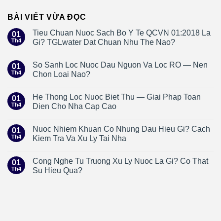
BÀI VIẾT VỪA ĐỌC
Tieu Chuan Nuoc Sach Bo Y Te QCVN 01:2018 La
01
Th4
Gi? TGLwater Dat Chuan Nhu The Nao?
So Sanh Loc Nuoc Dau Nguon Va Loc RO — Nen
01
Th4
Chon Loai Nao?
He Thong Loc Nuoc Biet Thu — Giai Phap Toan
01
Th4
Dien Cho Nha Cap Cao
Nuoc Nhiem Khuan Co Nhung Dau Hieu Gi? Cach
01
Th4
Kiem Tra Va Xu Ly Tai Nha
Cong Nghe Tu Truong Xu Ly Nuoc La Gi? Co That
01
Th4
Su Hieu Qua?