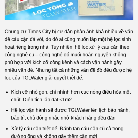
Chung cư Times City bị cư dân phản ánh khá nhiều về vấn
đề cáu cặn đá vôi, do đó ai cũng muốn lắp một hệ lọc sinh
hoạt riêng trong nhà, Tuy nhiên, hệ lọc xử lý cáu cặn theo
công nghệ cũ – công nghệ đổ muối hoàn nguyên không
phù hợp vởi kích cỡ cồng kềnh và cách vận hành gây
nhiều vấn đề. Nhưng tất cả những vấn đề đó đều được hệ
lọc của TGLWater giải quyết triệt để:
Kích cỡ nhỏ gọn, chỉ nhỉnh hơn cục nóng điều hòa một
chút. Diện tích lắp đặt <1m2
Hệ lọc vận hành sẽ được TGLWater lên lịch bảo hành,
bảo trì, chủ động nhắc nhở khách hàng đều đặn
Xử lý cáu cặn triệt để. Đánh tan cáu cặn cũ cả trong
đường ống và không gây thêm cặn mới