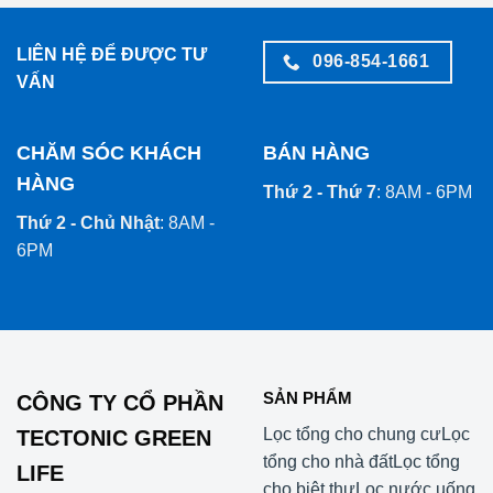
LIÊN HỆ ĐỂ ĐƯỢC TƯ
096-854-1661
VẤN
CHĂM SÓC KHÁCH
BÁN HÀNG
HÀNG
Thứ 2 - Thứ 7
: 8AM - 6PM
Thứ 2 - Chủ Nhật
: 8AM -
6PM
SẢN PHẨM
CÔNG TY CỔ PHẦN
Lọc tổng cho chung cư
Lọc
TECTONIC GREEN
tổng cho nhà đất
Lọc tổng
LIFE
cho biệt thự
Lọc nước uống