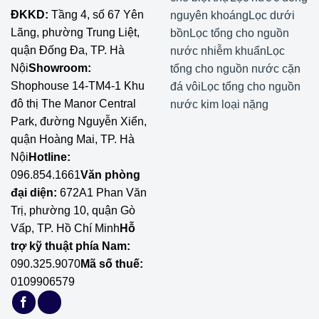
ĐKKD:
Tầng 4, số 67 Yên
nguyên khoáng
Lọc dưới
Lãng, phường Trung Liệt,
bồn
Lọc tổng cho nguồn
quận Đống Đa, TP. Hà
nước nhiễm khuẩn
Lọc
Nội
Showroom:
tổng cho nguồn nước cặn
Shophouse 14-TM4-1 Khu
đá vôi
Lọc tổng cho nguồn
đô thị The Manor Central
nước kim loại nặng
Park, đường Nguyễn Xiển,
quận Hoàng Mai, TP. Hà
Nội
Hotline:
096.854.1661
Văn phòng
đại diện:
672A1 Phan Văn
Trị, phường 10, quận Gò
Vấp, TP. Hồ Chí Minh
Hỗ
trợ kỹ thuật phía Nam:
090.325.9070
Mã số thuế:
0109906579