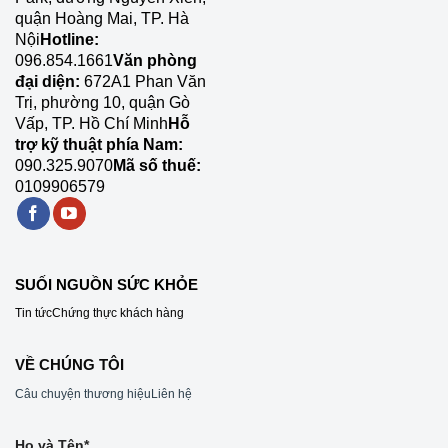
quận Hoàng Mai, TP. Hà
Nội
Hotline:
096.854.1661
Văn phòng
đại diện:
672A1 Phan Văn
Trị, phường 10, quận Gò
Vấp, TP. Hồ Chí Minh
Hỗ
trợ kỹ thuật phía Nam:
090.325.9070
Mã số thuế:
0109906579
SUỐI NGUỒN SỨC KHỎE
Tin tức
Chứng thực khách hàng
VỀ CHÚNG TÔI
Câu chuyện thương hiệu
Liên hệ
Họ và Tên*