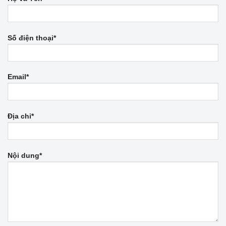
Số điện thoại*
Email*
Địa chỉ*
Nội dung*