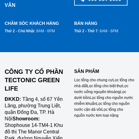
VẤN
CHĂM SÓC KHÁCH HÀNG
BÁN HÀNG
Thứ 2 - Chủ Nhật
: 8AM - 6PM
Thứ 2 - Thứ 7
: 8AM - 6PM
CÔNG TY CỔ PHẦN
SẢN PHẨM
TECTONIC GREEN
Lọc tổng cho chung cư
Lọc tổng cho
nhà đất
Lọc tổng cho biệt thự
Lọc
LIFE
nước uống nguyên khoáng
Lọc
dưới bồn
Lọc tổng cho nguồn nước
ĐKKD:
Tầng 4, số 67 Yên
nhiễm khuẩn
Lọc tổng cho nguồn
Lãng, phường Trung Liệt,
nước cặn đá vôi
Lọc tổng cho
quận Đống Đa, TP. Hà
nguồn nước kim loại nặng
Nội
Showroom:
Shophouse 14-TM4-1 Khu
đô thị The Manor Central
Park, đường Nguyễn Xiển,