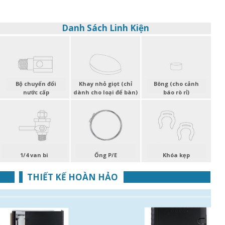
Danh Sách Linh Kiện
Bộ chuyển đổi
Khay nhỏ giọt (chỉ
Bông (cho cảnh
nước cấp
dành cho loại để bàn)
báo rò rỉ)
1/4 van bi
Ống P/E
Khóa kẹp
THIẾT KẾ HOÀN HẢO