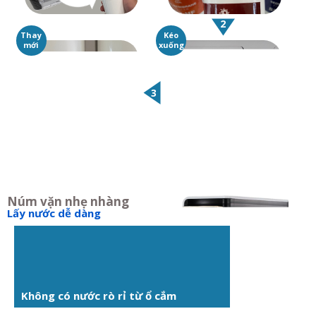
2
Thay
Kéo
mới
xuống
3
Núm vặn nhẹ nhàng
Lấy nước dễ dàng
Không có nước rò rỉ từ ổ cắm