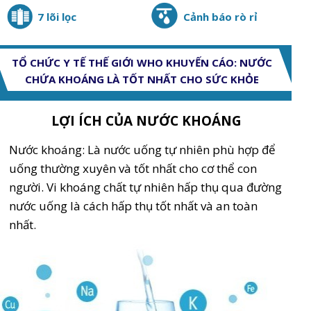
7 lõi lọc
Cảnh báo rò rỉ
TỔ CHỨC Y TẾ THẾ GIỚI WHO KHUYẾN CÁO: NƯỚC
CHỨA KHOÁNG LÀ TỐT NHẤT CHO SỨC KHỎE
LỢI ÍCH CỦA NƯỚC KHOÁNG
Nước khoáng: Là nước uống tự nhiên phù hợp để
uống thường xuyên và tốt nhất cho cơ thể con
người. Vi khoáng chất tự nhiên hấp thụ qua đường
nước uống là cách hấp thụ tốt nhất và an toàn
nhất.